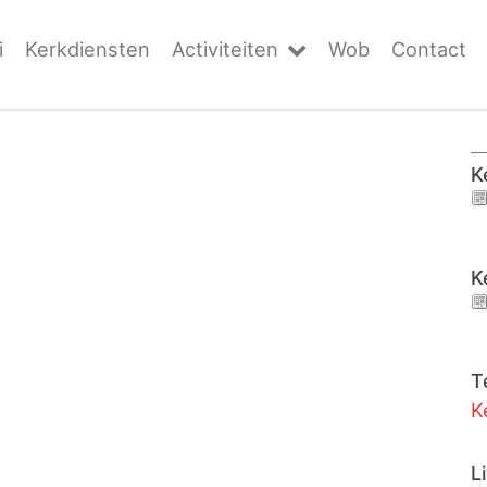
i
Kerkdiensten
Activiteiten
Wob
Contact
K
K
T
K
L